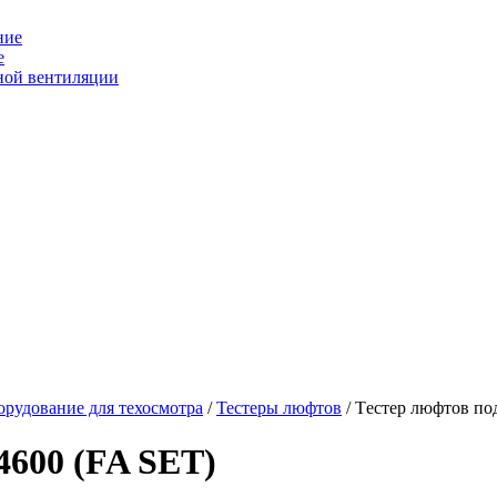
е
рудование для техосмотра
/
Тестеры люфтов
/ Tестер люфтов по
4600 (FA SET)