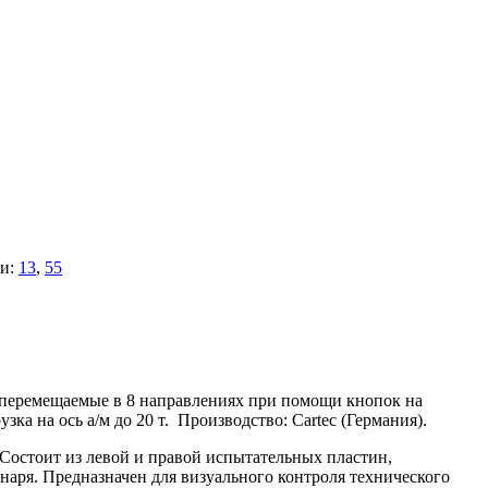
и:
13
,
55
и перемещаемые в 8 направлениях при помощи кнопок на
а на ось а/м до 20 т. Производство: Cartec (Германия).
. Состоит из левой и правой испытательных пластин,
наря. Предназначен для визуального контроля технического