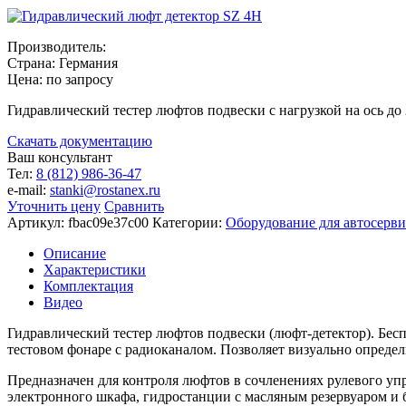
Производитель:
Страна: Германия
Цена:
по запросу
Гидравлический тестер люфтов подвески с нагрузкой на ось до
Скачать документацию
Ваш консультант
Тел:
8 (812) 986-36-47
e-mail:
stanki@rostanex.ru
Уточнить цену
Сравнить
Артикул:
fbac09e37c00
Категории:
Оборудование для автосерв
Описание
Характеристики
Комплектация
Видео
Гидравлический тестер люфтов подвески (люфт-детектор). Бе
тестовом фонаре с радиоканалом. Позволяет визуально определи
Предназначен для контроля люфтов в сочленениях рулевого упр
электронного шкафа, гидростанции с масляным резервуаром и 