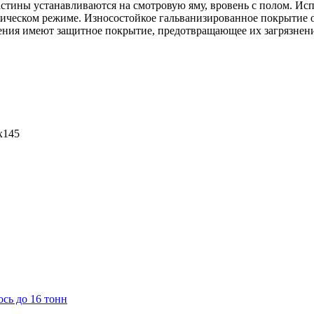
стины устанавливаются на смотровую яму, вровень с полом. Ис
матическом режиме. Износостойкое гальванизированное покрыти
ния имеют защитное покрытие, предотвращающее их загрязнение
х145
сь до 16 тонн