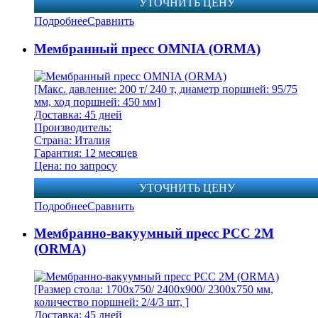
УТОЧНИТЬ ЦЕНУ
Подробнее
Сравнить
Мeмбpaнный пpecc OMNIA (ORMA)
[Макс. давление: 200 т/ 240 т, диаметр поршней: 95/75
мм, ход поршней: 450 мм]
Доставка: 45 дней
Производитель:
Страна: Италия
Гарантия: 12 месяцев
Цена: по запросу
УТОЧНИТЬ ЦЕНУ
Подробнее
Сравнить
Мембранно-вакуумный пресс PCC 2M
(ORMA)
[Размер стола: 1700х750/ 2400х900/ 2300х750 мм,
количество поршней: 2/4/3 шт, ]
Доставка: 45 дней