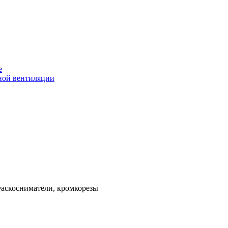
е
Фаскосниматели, кромкорезы