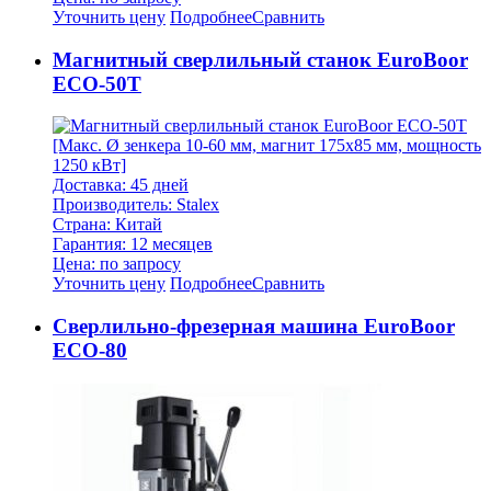
Уточнить цену
Подробнее
Сравнить
Магнитный сверлильный станок EuroBoor
ECO-50T
[Макс. Ø зенкера 10-60 мм, магнит 175х85 мм, мощность
1250 кВт]
Доставка: 45 дней
Производитель: Stalex
Страна: Китай
Гарантия: 12 месяцев
Цена: по запросу
Уточнить цену
Подробнее
Сравнить
Cверлильно-фрезерная машина EuroBoor
ECO-80