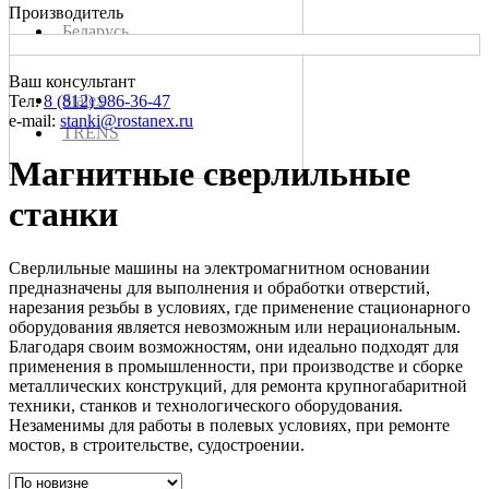
Производитель
Беларусь
Китай
Ваш консультант
Словакия
Stalex
Тел:
8 (812) 986-36-47
e-mail:
stanki@rostanex.ru
TRENS
Магнитные сверлильные
станки
Сверлильные машины на электромагнитном основании
предназначены для выполнения и обработки отверстий,
нарезания резьбы в условиях, где применение стационарного
оборудования является невозможным или нерациональным.
Благодаря своим возможностям, они идеально подходят для
применения в промышленности, при производстве и сборке
металлических конструкций, для ремонта крупногабаритной
техники, станков и технологического оборудования.
Незаменимы для работы в полевых условиях, при ремонте
мостов, в строительстве, судостроении.