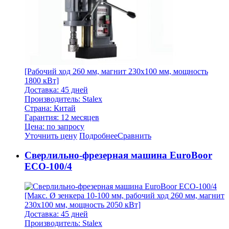
[Рабочий ход 260 мм, магнит 230х100 мм, мощность
1800 кВт]
Доставка: 45 дней
Производитель: Stalex
Страна: Китай
Гарантия: 12 месяцев
Цена: по запросу
Уточнить цену
Подробнее
Сравнить
Cверлильно-фрезерная машина EuroBoor
ECO-100/4
[Макс. Ø зенкера 10-100 мм, рабочий ход 260 мм, магнит
230х100 мм, мощность 2050 кВт]
Доставка: 45 дней
Производитель: Stalex